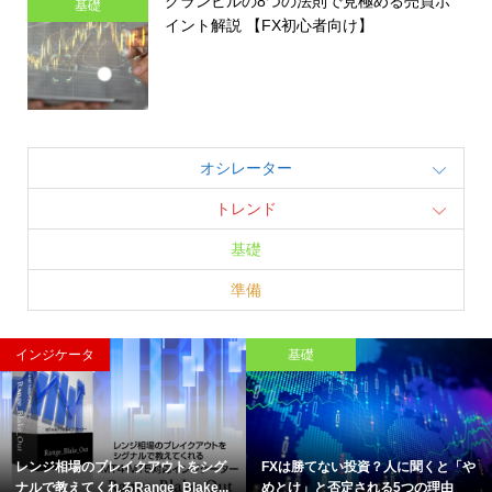
グランビルの8つの法則で見極める売買ポ
基礎
イント解説 【FX初心者向け】
オシレーター
トレンド
基礎
準備
インジケータ
基礎
レンジ相場のブレイクアウトをシグ
FXは勝てない投資？人に聞くと「や
ナルで教えてくれるRange_Blake...
めとけ」と否定される5つの理由