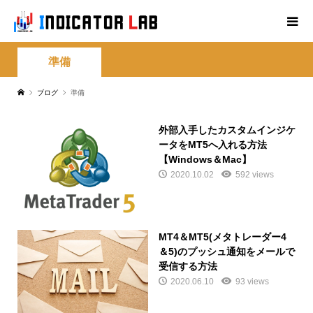
準備
ブログ
準備
外部入手したカスタムインジケ
ータをMT5へ入れる方法
【Windows＆Mac】
2020.10.02
592 views
MT4＆MT5(メタトレーダー4
＆5)のプッシュ通知をメールで
受信する方法
2020.06.10
93 views