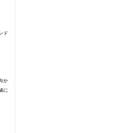
ンド
向か
値に