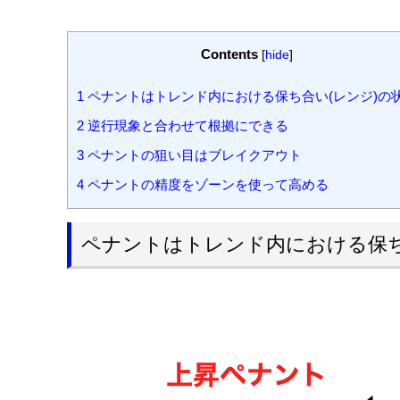
Contents
[
hide
]
1
ペナントはトレンド内における保ち合い(レンジ)の
2
逆行現象と合わせて根拠にできる
3
ペナントの狙い目はブレイクアウト
4
ペナントの精度をゾーンを使って高める
ペナントはトレンド内における保