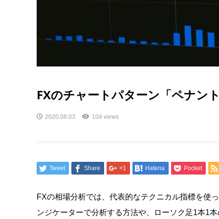
FXのチャートパターン「ペナン
2020.08.03
104 views
Tweet
Share
+1
Hatena
Pocket
FX
の相場分析では、代表的なテクニカル指標を使っ
ンジケーターで分析する方法や、ローソク足
1
本
1
本